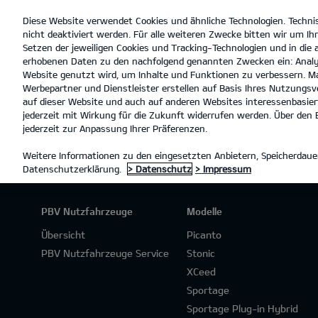
Diese Website verwendet Cookies und ähnliche Technologien. Techni
open
nicht deaktiviert werden. Für alle weiteren Zwecke bitten wir um Ihr
menu
Setzen der jeweiligen Cookies und Tracking-Technologien und in die
erhobenen Daten zu den nachfolgend genannten Zwecken ein: Analy
Website genutzt wird, um Inhalte und Funktionen zu verbessern. Ma
Werbepartner und Dienstleister erstellen auf Basis Ihres Nutzungsve
PROBEFAHRT
auf dieser Website und auch auf anderen Websites interessenbasiert
jederzeit mit Wirkung für die Zukunft widerrufen werden. Über den B
jederzeit zur Anpassung Ihrer Präferenzen.
Weitere Informationen zu den eingesetzten Anbietern, Speicherdauer
Datenschutzerklärung.
> Datenschutz
> Impressum
PBV Nutzfahrzeuge
Modelle
Übersicht
Picanto
PBV Nutzfahrzeuge Service
Stonic
XCeed
Sportage
Sportage Plug-in Hybrid