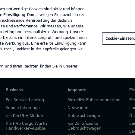
sch notwendige Cookies sind aktiv und können
e Einwilligung. Damit willigen Sie sowohl in das
 anschließende Verarbeitung der dadurch
se und Performance: Wir messen, wie unsere
MAPO GmbH & Co.KG
Tel. :
09971 - 89090
rketing und personalisierte Werbung: Unsere
rhaltens ein Interessenprofil und spielen Ihnen
Cookie-Einstel
e Werbung aus. Eine erteilte Einwilligung kann
utton „Cookies“ in der Kopfzeile gelangen Sie
n und Ihren Rechten finden Sie in unserer
Business
Angebote
El
Full Service Leasing
Aktueller Fahrzeugbestand
El
Sonderfahrzeuge
Neuwagen
La
Die Kia PBV Modelle
Gebrauchtwagen
Öf
Kia PV5 Cargo Würth
Kia Zertifizierte
La
Handwerker-Ausbau
Gebrauchtwagen
La