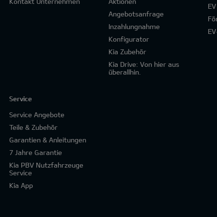
Kontakt Unternehmen
Aktionen
EV
Angebotsanfrage
Fö
Inzahlungnahme
EV
Konfigurator
Kia Zubehör
Kia Drive: Von hier aus
überallhin.
Service
Service Angebote
Teile & Zubehör
Garantien & Anleitungen
7 Jahre Garantie
Kia PBV Nutzfahrzeuge
Service
Kia App