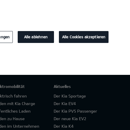
KONTAKT
lungen
Alle ablehnen
Alle Cookies akzeptieren
ektromobilität
Aktuelles
ektrisch fahren
Der Kia Sportage
den mit Kia Charge
Der Kia EV4
fentliches Laden
Der Kia PV5 Passenger
den zu Hause
Der neue Kia EV2
den im Unternehmen
Der Kia K4